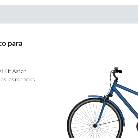
tro de Ayuda
Reseñas
Business
Contacto
ico para
el Kit Aston
dos los rodados