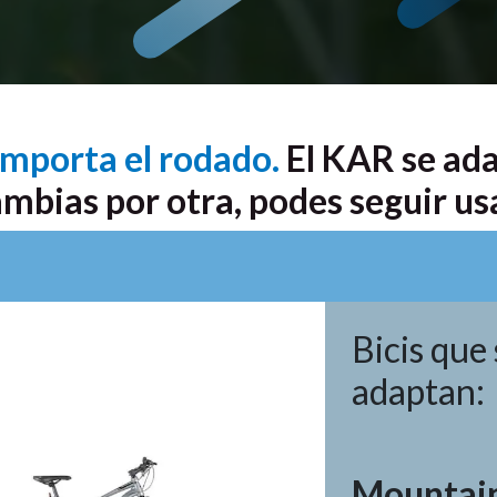
 importa el rodado.
El KAR se adap
ambias por otra, podes seguir usa
Bicis que 
adaptan:
Mountain